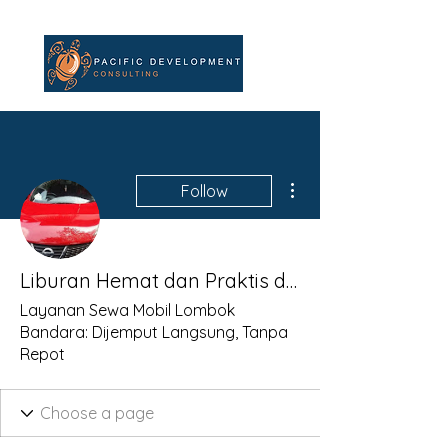
More actions
Follow
Liburan Hemat dan Praktis di Pulau Seribu Masjid: Sewa Mobil Lombok Murah, Nyaman, dan Siap Antar ke Bandara!
Layanan Sewa Mobil Lombok
Bandara: Dijemput Langsung, Tanpa
Repot